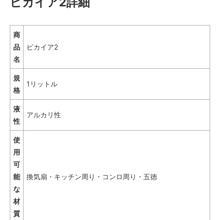
ピカイア2詳細
商
品
ピカイア2
名
規
1リットル
格
液
アルカリ性
性
使
用
可
能
換気扇・キッチン周り・コンロ周り・五徳
な
材
質