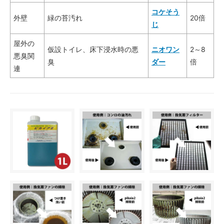
コケそう
外壁
緑の苔汚れ
20倍
じ
屋外の
仮設トイレ、床下浸水時の悪
ニオワン
2～8
悪臭関
臭
ダー
倍
連