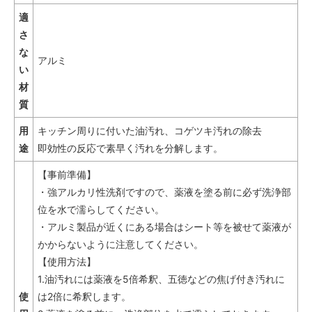
適
さ
な
アルミ
い
材
質
用
キッチン周りに付いた油汚れ、コゲツキ汚れの除去
途
即効性の反応で素早く汚れを分解します。
【事前準備】
・強アルカリ性洗剤ですので、薬液を塗る前に必ず洗浄部
位を水で濡らしてください。
・アルミ製品が近くにある場合はシート等を被せて薬液が
かからないように注意してください。
【使用方法】
1.油汚れには薬液を5倍希釈、五徳などの焦げ付き汚れに
使
は2倍に希釈します。