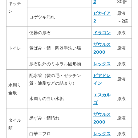
2
30倍
キッチ
ン
ピカイア
原液
コゲツキ汚れ
2
～2倍
便器の尿石
ドラゴン
原液
ザウルス
トイレ
黄ばみ・錆・陶器手洗い場
原液
2000
尿石以外のミネラル固形物
レックス
原液
配水管（髪の毛・ゼラチン
ピアドレ
原液
質・油脂などの詰まり）
イン
水周り
全般
エスカル
水周りの白い水垢
原液
ゴ
ザウルス
黒ずみ・錆汚れ
原液
タイル
2000
類
白華エフロ
レックス
原液