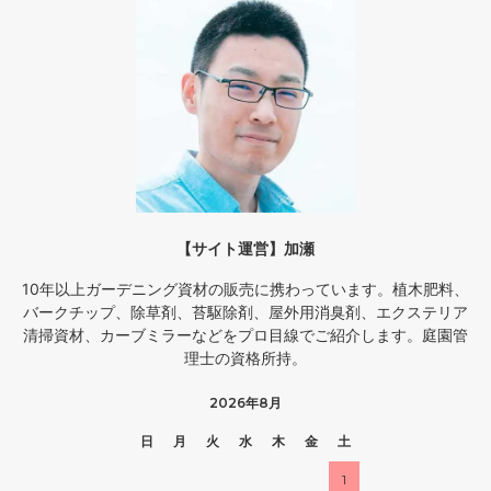
【サイト運営】加瀬
10年以上ガーデニング資材の販売に携わっています。植木肥料、
バークチップ、除草剤、苔駆除剤、屋外用消臭剤、エクステリア
清掃資材、カーブミラーなどをプロ目線でご紹介します。庭園管
理士の資格所持。
2026年8月
日
月
火
水
木
金
土
1