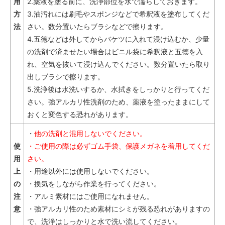
用
2.薬液を塗る前に、洗浄部位を水で濡らしておきます。
方
3.油汚れには刷毛やスポンジなどで希釈液を塗布してくだ
法
さい。数分置いたらブラシなどで擦ります。
4.五徳などは外してからバケツに入れて浸け込むか、少量
の洗剤で済ませたい場合はビニル袋に希釈液と五徳を入
れ、空気を抜いて浸け込んでください。数分置いたら取り
出しブラシで擦ります。
5.洗浄後は水洗いするか、水拭きをしっかりと行ってくだ
さい。強アルカリ性洗剤のため、薬液を塗ったままにして
おくと変色する恐れがあります。
・
他の洗剤と混用しないでください。
使
・ご使用の際は必ずゴム手袋、保護メガネを着用してくだ
用
さい。
上
・用途以外には使用しないでください。
の
・換気をしながら作業を行ってください。
注
・アルミ素材にはご使用になれません。
意
・強アルカリ性のため素材にシミが残る恐れがありますの
で、洗浄はしっかりと水で洗い流してください。