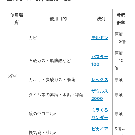
使用場
希釈
使用目的
洗剤
所
倍率
原液
カビ
モルドン
～3倍
原液
バスター
石鹸カス・脂肪酸など
～10
100
倍
浴室
カルキ・炭酸ガス・湯花
レックス
原液
ザウルス
タイル等の赤錆・水垢・緑錆
原液
2000
ミラくる
鏡のウロコ汚れ
原液
ワンダー
ピカイア
5倍～
換気扇・油汚れ