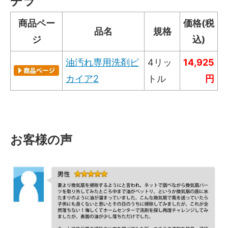
チラ
商品ペー
価格(税
品名
規格
ジ
込)
油汚れ専用洗剤ピ
4リッ
14,925
カイア2
トル
円
お客様の声