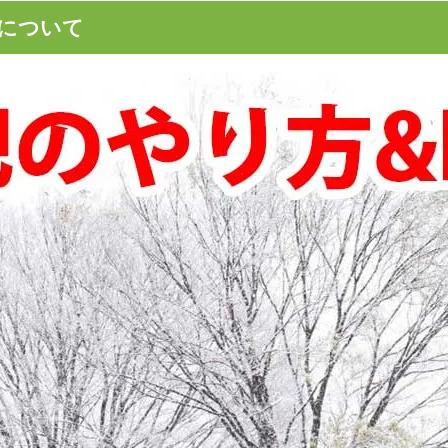
について
の被災地での悪臭対策・臭い消し
花壇の肥料がくさい！臭いを消
て
うすればいいの？いつまで続く
失敗で松が枯れそうです。回復す
除草剤で庭木が枯れそうです、
どうすればいいですか？
復）させるにはどうすればいい
オススメ肥料は「油かす」と「骨
庭木に肥料は必要ですか？
どんな木にも使えます！
肥料はいつまでに、どれぐらいの
庭の五葉松の葉色が悪く枯れそ
撒けばいいですか？
肥料をあげた方がいいですか？
イレの尿石の落とし方！オススメ
男子トイレの詰まりの原因にも
について
除去は定期的に行いましょう
ーロッキングが白くなる？白い汚
バラのマルチングにはバークチ
華現象）の落とし方！
ススメ
チップを使った綺麗なお庭の作り
ドッグランに敷くチップの選び
い方のポイント
ドチップ、バークチップどっち
の？