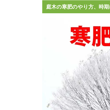
庭木の寒肥のやり方、時期
水害（床下浸水）後の臭い対策、どうす
災害時
ればいいの？
につい
松枯れで弱っているのですが、回復（復
剪定の
活）できますか？
るには
枯れた庭木を復活させるにはどうすれば
庭木の
いいですか？
粉」！
ツツジの肥料は何がいいの？オススメ肥
庭木の
料の種類と時期を解説！
時期に
タイルの錆び汚れの落とし方！酸性洗剤
男子ト
で溶かして落とすのがオススメです
除去剤
玄関タイルに付く白い汚れ（白い粉）の
インタ
落とし方！酸性洗剤がオススメ！
れ（白
ウッドチップとバークチップどっちを選
バーク
べばいいの？違いについて比較解説！
方！使