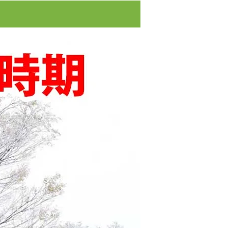
すにはど
家庭菜園に撒いた肥料がくさい！臭い対
？
策どうすればいいの？
復活（回
庭木が枯れたかどうか判断する方法！ど
ですか？
うやって確認すればいいの？
ツツジの花が咲かない…どうすればいい
の？原因は何？
うです。
玄関タイルの黒ずみ汚れの落とし方！教
えます！
！？尿石
レンガに付く白い汚れ（白い粉）の落と
し方！酸性洗剤がオススメ！
ップがオ
バラの黒点病予防、泥はね防止にはバー
クチップがオススメです
方！ウッ
ウッドチップ（バークチップ）を使った
が良い
ドッグランの作り方【自宅のお庭編】