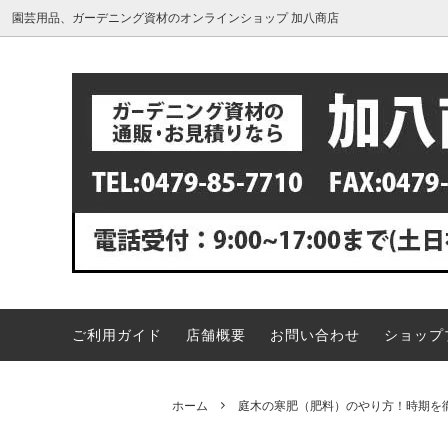
園芸用品、ガーデニング資材のオンラインショップ 加八商店
肥料・活力剤
カーブミラーの値段・価格一覧表
バーク
カーブ
大型カーブミラー
カーブ
コンクリートのエフロを溶かして落と
シンク
鳥獣対策グッズ
ヤシ繊
す！専用除去剤エフロレックス
す！水
お風呂の床に付く白い汚れ、どうやって
竹の駆
落とせばいいの？洗剤は何がオススメ？
草剤注
ご利用ガイド
店舗概要
お問い合わせ
ショップ
汲み取りトイレ、ボットン便所の臭い取
弱って
りにはバイオ消臭剤がオススメ
いの？
松の葉先が茶色く枯れてきたのですが、
庭木の
ホーム
庭木の寒肥（肥料）のやり方！時期を
どうすれば良いですか？
底解説
う