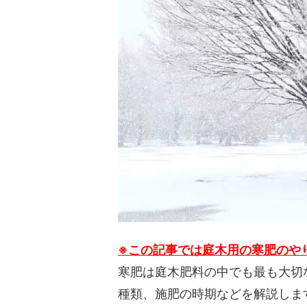
お庭の花壇に敷く、おすすめバークチッ
バーク
プ（ウッドチップ）を教えて！
シロア
バークチップ（ウッドチップ）の耐用年
ウッド
数、寿命はどれぐらい？長持ちさせる方
風）で
法もご紹介！
バークチップ（ウッドチップ）の粒の大
バーク
きさ、サイズの選び方を教えて！
草シー
愛犬がバークチップ（ウッドチップ）を
花壇の
食べる…これって大丈夫？
ッドチ
バークチップ（ウッドチップ）はどれぐ
バーク
らいで交換すればいい？入れ替えの目安
お手入
※この記事では庭木用の寒肥のや
について
寒肥は庭木肥料の中でも最も大切
バークチップ（ウッドチップ）をホーム
バーク
種類、施肥の時期などを解説しま
センターで買わない方がいい3つの理
がすぐ