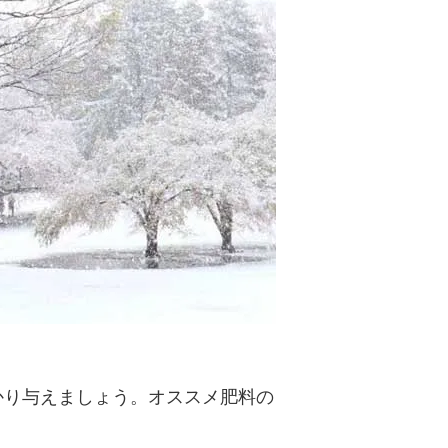
を敷くと
バークチップ（ウッドチップ）でお庭の
！
雑草対策できますか？
ならバー
お庭の花壇の泥はね防止対策！バークチ
ススメで
ップ（ウッドチップ）がオススメ！
の下地は
バークチップ（ウッドチップ）を凝固剤
で固めたり、接着しても大丈夫？
チップ）
バークチップ（ウッドチップ）のメリッ
せん！
ト、デメリットを把握して正しく使お
う！
を駐車場
防虫加工してあるバークチップ（ウッド
チップ）はありますか？
かり与えましょう。オススメ肥料の
い原因と
特大サイズのバークチップ（ウッドチッ
かも
プ）が欲しいなら業務用サイズがオスス