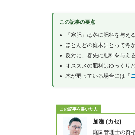
由！
バークチップ（ウッドチップ）の費用は
バーク
どれぐらいかかる？単価から施工費を計
ア）使
この記事の要点
算する！
「寒肥」は冬に肥料を与え
お庭のDIYでバークチップ（ウッドチッ
極小サ
ほとんどの庭木にとって冬
プ）を敷く方法！1人でも簡単に施工で
ドチッ
きます！
ップが
反対に、春先に肥料を与え
バークチップを玄関に敷きたい！どれぐ
バーク
オススメの肥料はゆっくり
らい施工費用がかかりますか？
きたい
木が弱っている場合には「
か？
ハナミズキが咲かない理由はコレ！肥料
梅の花
と剪定が原因です！
うすれ
す！
この記事を書いた人
加瀬 (カセ)
庭園管理士の資