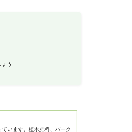
メ！
を敷く厚
砂利とバークチップ（ウッドチップ）、
5～
どっちを選べばいいの？
を敷いた
バークチップ（ウッドチップ）はどこで
すか？
買えるの？売ってる場所を教えて！
の捨て
椿の花が咲きません、何が原因ですか？
しょう
はでき
っています。植木肥料、バーク