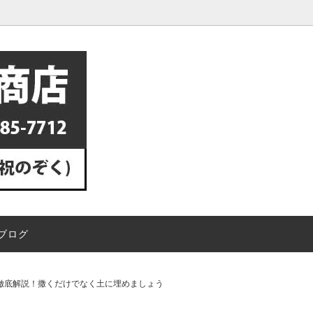
チップ
ミラーの設置方法・取り付け方
プロ向け業務用洗剤
失敗しない！正しいカーブミラ
方
ミラー専用ポール
ミラー用オプション金具
・蛇口の白い水垢を溶かして落と
換気扇の油汚れにはつけ置き洗
維
ハスクチップ（ペット用床材）
垢専用洗剤エスカルゴ
スメ！専用洗剤ピカイア2
除から処分方法まで徹底解説！除
電柱にカーブミラーを取り付け
入がオススメ！
人でも設置できますか？
ブログ
いる松の活力剤は何をあげればい
松の葉が黄化しているのですが
ニワユタカ肥料がオススメです
ば良いですか？
寒肥（肥料）のやり方！時期を徹
フジ（藤）の花が咲かない原因
徹底解説！撒くだけでなく土に埋めましょう
！撒くだけでなく土に埋めましょ
法！剪定の失敗に気を付けよう