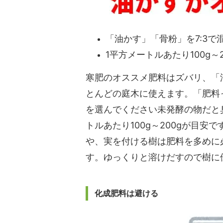
「油かす」「骨粉」を7:3で
1平方メートルあたり100g～
寒肥のオススメ肥料はズバリ、「
とんどの庭木に使えます。「肥料
を選んでください未発酵の物だと
トルあたり100g～200gが目
や、実を付ける樹は肥料を多めに
す。ゆっくりと溶けだすので樹に
化成肥料は避ける