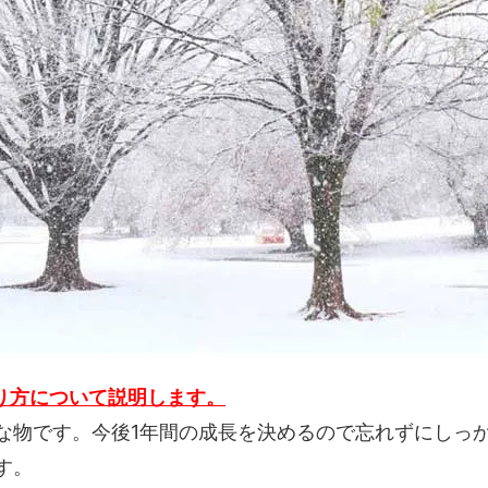
チップ（ウッドチップ）を敷くと
バークチップ（ウッドチップ）
リ、虫が湧くことはある？
カビが生える？対策法を教えて
チップ、バークチップが台風（強
花壇の雑草対策、お洒落にやる
飛ぶのを防ぐには？対策方法
クチップ（ウッドチップ）がオ
す！
チップ（ウッドチップ）の下に防
バークチップ（ウッドチップ）
トを敷いた方がいいの？
どうすればいいの？
マルチングにはバークチップ（ウ
猫よけにバークチップ（ウッド
ップ）がオススメ！
は効果がある？ほとんどありま
チップ（ウッドチップ）の掃除、
バークチップ（ウッドチップ）
れ方法
に使用できますか？
り方について説明します。
な物です。今後1年間の成長を決めるので忘れずにしっ
チップ（ウッドチップ）の必要量
アジサイ(紫陽花)の花が咲かな
す。
わかる！計算方法
対策！肥料と剪定の失敗が原因