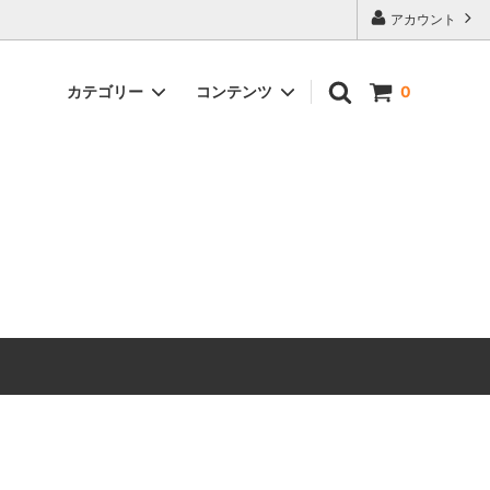
アカウント
カテゴリー
コンテンツ
0
ーの選び
家庭用カーブミラー
まるでプロ並み！？タイル黒ずみ汚れの
落とし方【玄関】
炭焼き器・焼却炉
いがオス
側溝がドブ臭い（ヘドロ臭い）悪臭対策
その他
どうすればいいの？
たい！個
イシクラゲが庭に大量発生！駆除するに
はどうすればいいの？
どうすれ
松枯れの原因と対策方法！マツノザイセ
ンチュウ（松くい虫）が原因です
と対処
庭の土がドブ臭いです、どうすれば良い
！
ですか？【悪臭対策】