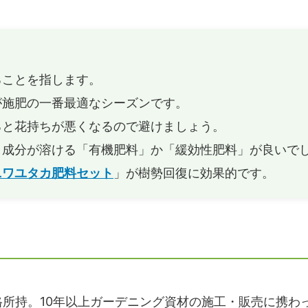
チップの外構工事（エクステリ
バークチップ（ウッドチップ）
用事例
みについて解説します！基本は
10cmがオススメ！
ることを指します。
イズの小さいバークチップ（ウッ
バークチップ（ウッドチップ）
が施肥の一番最適なシーズンです。
プ）が欲しい方は業務用バークチ
らゴキブリが湧くことはありま
オススメ
ると花持ちが悪くなるので避けましょう。
チップを庭の通路（遊歩道）に敷
バークチップ（ウッドチップ）
と成分が溶ける「有機肥料」か「緩効性肥料」が良いで
！費用はどれくらいかかります
方、処分方法を教えて！再利用
ニワユタカ肥料セット
」が樹勢回復に効果的です。
る？
が咲かない原因！咲かせるにはど
ばいいの？剪定と肥料が重要で
格所持。10年以上ガーデニング資材の施工・販売に携わ