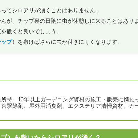
いってシロアリが湧くことはありません。
チップの外構工事（エクステリ
バークチップ（ウッドチップ）
せんが、チップ裏の日陰に虫が休憩しに来ることはあり
用事例
みについて解説します！基本は
10cmがオススメ！
液を撒くと良いでしょう。
イズの小さいバークチップ（ウッ
バークチップ（ウッドチップ）
チップ
）を敷けばさらに虫が付きにくくなります。
プ）が欲しい方は業務用バークチ
らゴキブリが湧くことはありま
オススメ
チップを庭の通路（遊歩道）に敷
バークチップ（ウッドチップ）
！費用はどれくらいかかります
方、処分方法を教えて！再利用
る？
が咲かない原因！咲かせるにはど
ばいいの？剪定と肥料が重要で
格所持。10年以上ガーデニング資材の施工・販売に携わ
、苔駆除剤、屋外用消臭剤、エクステリア清掃資材、カ
ップ）を敷いたらシロアリが湧く？