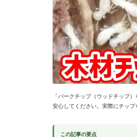
お庭の花壇に敷く、おすすめバークチッ
バーク
プ（ウッドチップ）を教えて！
シロア
バークチップ（ウッドチップ）の耐用年
ウッド
数、寿命はどれぐらい？長持ちさせる方
風）で
法もご紹介！
バークチップ（ウッドチップ）の粒の大
バーク
きさ、サイズの選び方を教えて！
草シー
愛犬がバークチップ（ウッドチップ）を
花壇の
食べる…これって大丈夫？
ッドチ
「バークチップ（ウッドチップ）
バークチップ（ウッドチップ）はどれぐ
バーク
安心してください。実際にチップ
らいで交換すればいい？入れ替えの目安
お手入
について
バークチップ（ウッドチップ）をホーム
バーク
センターで買わない方がいい3つの理
がすぐ
この記事の要点