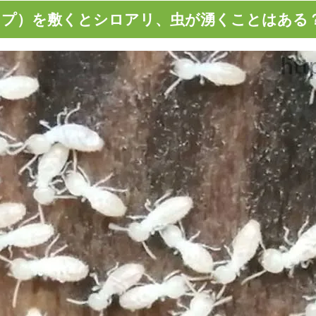
ップ）を敷くとシロアリ、虫が湧くことはある
の被災地での悪臭対策・臭い消し
花壇の肥料がくさい！臭いを消
て
うすればいいの？いつまで続く
失敗で松が枯れそうです。回復す
除草剤で庭木が枯れそうです、
どうすればいいですか？
復）させるにはどうすればいい
オススメ肥料は「油かす」と「骨
庭木に肥料は必要ですか？
どんな木にも使えます！
肥料はいつまでに、どれぐらいの
庭の五葉松の葉色が悪く枯れそ
撒けばいいですか？
肥料をあげた方がいいですか？
イレの尿石の落とし方！オススメ
男子トイレの詰まりの原因にも
について
除去は定期的に行いましょう
ーロッキングが白くなる？白い汚
バラのマルチングにはバークチ
華現象）の落とし方！
ススメ
チップを使った綺麗なお庭の作り
ドッグランに敷くチップの選び
い方のポイント
ドチップ、バークチップどっち
の？