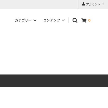
アカウント
カテゴリー
コンテンツ
0
ーの選び
家庭用カーブミラー
まるでプロ並み！？タイル黒ずみ汚れの
落とし方【玄関】
炭焼き器・焼却炉
いがオス
側溝がドブ臭い（ヘドロ臭い）悪臭対策
その他
どうすればいいの？
たい！個
イシクラゲが庭に大量発生！駆除するに
はどうすればいいの？
どうすれ
松枯れの原因と対策方法！マツノザイセ
ンチュウ（松くい虫）が原因です
と対処
庭の土がドブ臭いです、どうすれば良い
！
ですか？【悪臭対策】