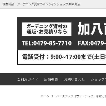
園芸用品、ガーデニング資材のオンラインショップ 加八商店
肥料・活力剤
カーブミラーの値段・価格一覧表
バーク
カーブ
大型カーブミラー
カーブ
コンクリートのエフロを溶かして落と
シンク
鳥獣対策グッズ
ヤシ繊
す！専用除去剤エフロレックス
す！水
お風呂の床に付く白い汚れ、どうやって
竹の駆
落とせばいいの？洗剤は何がオススメ？
草剤注
ご利用ガイド
店舗概要
お問い合わせ
ショップ
汲み取りトイレ、ボットン便所の臭い取
弱って
りにはバイオ消臭剤がオススメ
いの？
松の葉先が茶色く枯れてきたのですが、
庭木の
ホーム
バークチップ（ウッドチップ）を敷く
どうすれば良いですか？
底解説
う