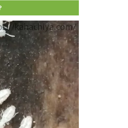
？
すにはど
家庭菜園に撒いた肥料がくさい！臭い対
？
策どうすればいいの？
復活（回
庭木が枯れたかどうか判断する方法！ど
ですか？
うやって確認すればいいの？
ツツジの花が咲かない…どうすればいい
の？原因は何？
うです。
玄関タイルの黒ずみ汚れの落とし方！教
えます！
！？尿石
レンガに付く白い汚れ（白い粉）の落と
し方！酸性洗剤がオススメ！
ップがオ
バラの黒点病予防、泥はね防止にはバー
クチップがオススメです
方！ウッ
ウッドチップ（バークチップ）を使った
が良い
ドッグランの作り方【自宅のお庭編】