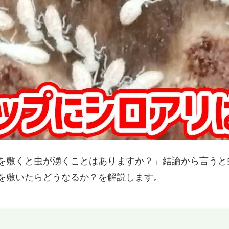
チップ（ウッドチップ）を敷くと
バークチップ（ウッドチップ）
リ、虫が湧くことはある？
カビが生える？対策法を教えて
チップ、バークチップが台風（強
花壇の雑草対策、お洒落にやる
飛ぶのを防ぐには？対策方法
クチップ（ウッドチップ）がオ
す！
チップ（ウッドチップ）の下に防
バークチップ（ウッドチップ）
トを敷いた方がいいの？
どうすればいいの？
マルチングにはバークチップ（ウ
猫よけにバークチップ（ウッド
ップ）がオススメ！
は効果がある？ほとんどありま
を敷くと虫が湧くことはありますか？」結論から言うと
チップ（ウッドチップ）の掃除、
バークチップ（ウッドチップ）
を敷いたらどうなるか？を解説します。
れ方法
に使用できますか？
チップ（ウッドチップ）の必要量
アジサイ(紫陽花)の花が咲かな
わかる！計算方法
対策！肥料と剪定の失敗が原因