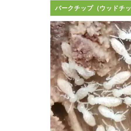
バークチップ（ウッドチ
水害（床下浸水）後の臭い対策、どうす
災害時
ればいいの？
につい
松枯れで弱っているのですが、回復（復
剪定の
活）できますか？
るには
枯れた庭木を復活させるにはどうすれば
庭木の
いいですか？
粉」！
ツツジの肥料は何がいいの？オススメ肥
庭木の
料の種類と時期を解説！
時期に
タイルの錆び汚れの落とし方！酸性洗剤
男子ト
で溶かして落とすのがオススメです
除去剤
玄関タイルに付く白い汚れ（白い粉）の
インタ
落とし方！酸性洗剤がオススメ！
れ（白
ウッドチップとバークチップどっちを選
バーク
べばいいの？違いについて比較解説！
方！使