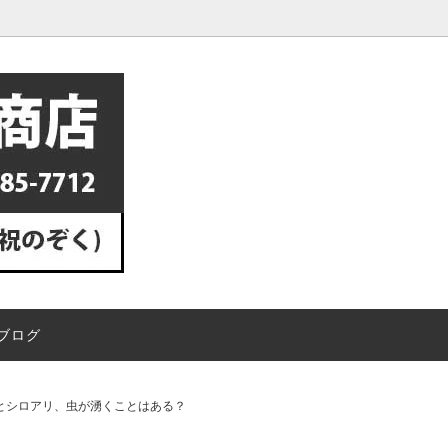
チップ
ミラーの設置方法・取り付け方
プロ向け業務用洗剤
失敗しない！正しいカーブミラ
方
ミラー専用ポール
ミラー用オプション金具
・蛇口の白い水垢を溶かして落と
換気扇の油汚れにはつけ置き洗
維
ハスクチップ（ペット用床材）
垢専用洗剤エスカルゴ
スメ！専用洗剤ピカイア2
除から処分方法まで徹底解説！除
電柱にカーブミラーを取り付け
入がオススメ！
人でも設置できますか？
ブログ
いる松の活力剤は何をあげればい
松の葉が黄化しているのですが
ニワユタカ肥料がオススメです
ば良いですか？
寒肥（肥料）のやり方！時期を徹
フジ（藤）の花が咲かない原因
とシロアリ、虫が湧くことはある？
！撒くだけでなく土に埋めましょ
法！剪定の失敗に気を付けよう