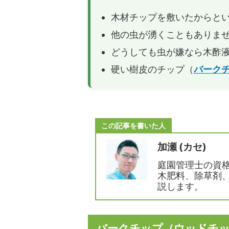
由！
木材チップを敷いたからと
バークチップ（ウッドチップ）の費用は
バーク
他の虫が湧くこともありま
どれぐらいかかる？単価から施工費を計
ア）使
算する！
どうしても虫が嫌なら木酢
お庭のDIYでバークチップ（ウッドチッ
極小サ
硬い樹皮のチップ（
バーク
プ）を敷く方法！1人でも簡単に施工で
ドチッ
きます！
ップが
バークチップを玄関に敷きたい！どれぐ
バーク
らい施工費用がかかりますか？
きたい
この記事を書いた人
か？
加瀬 (カセ)
ハナミズキが咲かない理由はコレ！肥料
梅の花
と剪定が原因です！
うすれ
庭園管理士の資
す！
木肥料、除草剤
説します。
バークチップ（ウッドチ