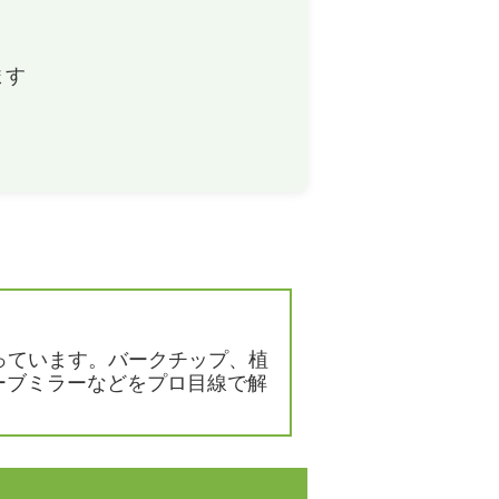
メ！
を敷く厚
砂利とバークチップ（ウッドチップ）、
ます
5～
どっちを選べばいいの？
を敷いた
バークチップ（ウッドチップ）はどこで
すか？
買えるの？売ってる場所を教えて！
の捨て
椿の花が咲きません、何が原因ですか？
はでき
っています。バークチップ、植
ーブミラーなどをプロ目線で解