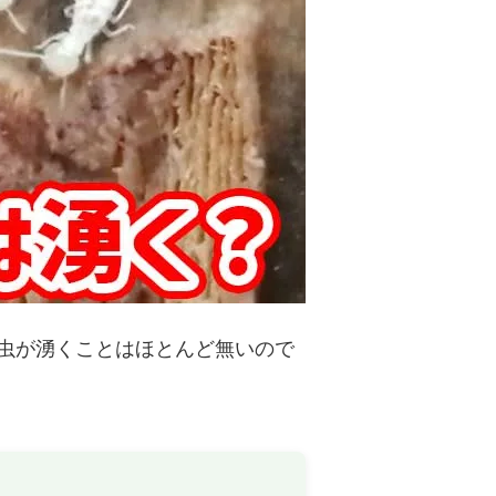
を敷くと
バークチップ（ウッドチップ）でお庭の
！
雑草対策できますか？
ならバー
お庭の花壇の泥はね防止対策！バークチ
ススメで
ップ（ウッドチップ）がオススメ！
の下地は
バークチップ（ウッドチップ）を凝固剤
で固めたり、接着しても大丈夫？
チップ）
バークチップ（ウッドチップ）のメリッ
せん！
ト、デメリットを把握して正しく使お
う！
虫が湧くことはほとんど無いので
を駐車場
防虫加工してあるバークチップ（ウッド
チップ）はありますか？
い原因と
特大サイズのバークチップ（ウッドチッ
かも
プ）が欲しいなら業務用サイズがオスス