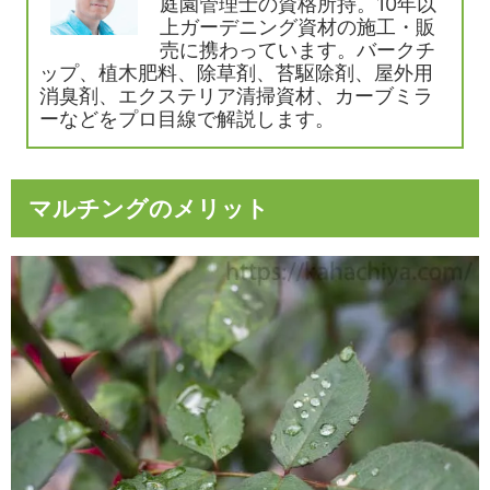
庭園管理士の資格所持。10年以
上ガーデニング資材の施工・販
売に携わっています。バークチ
ップ、植木肥料、除草剤、苔駆除剤、屋外用
消臭剤、エクステリア清掃資材、カーブミラ
ーなどをプロ目線で解説します。
マルチングのメリット