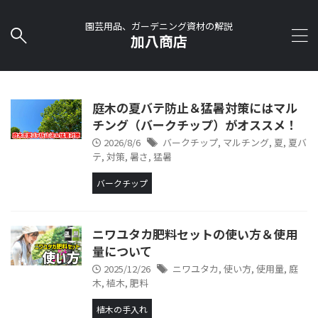
園芸用品、ガーデニング資材の解説
加八商店
庭木の夏バテ防止＆猛暑対策にはマル
チング（バークチップ）がオススメ！
2026/8/6
バークチップ
,
マルチング
,
夏
,
夏バ
テ
,
対策
,
暑さ
,
猛暑
バークチップ
ニワユタカ肥料セットの使い方＆使用
量について
2025/12/26
ニワユタカ
,
使い方
,
使用量
,
庭
木
,
植木
,
肥料
植木の手入れ