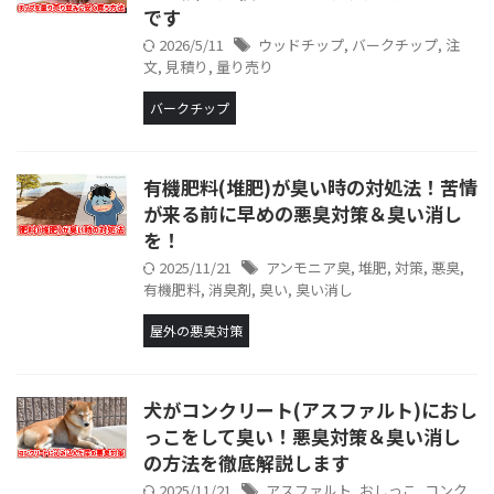
です
2026/5/11
ウッドチップ
,
バークチップ
,
注
文
,
見積り
,
量り売り
バークチップ
有機肥料(堆肥)が臭い時の対処法！苦情
が来る前に早めの悪臭対策＆臭い消し
を！
2025/11/21
アンモニア臭
,
堆肥
,
対策
,
悪臭
,
有機肥料
,
消臭剤
,
臭い
,
臭い消し
屋外の悪臭対策
犬がコンクリート(アスファルト)におし
っこをして臭い！悪臭対策＆臭い消し
の方法を徹底解説します
2025/11/21
アスファルト
,
おしっこ
,
コンク