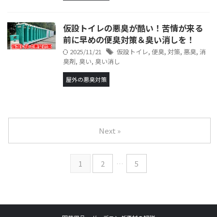
仮設トイレの悪臭が酷い！苦情が来る
前に早めの便臭対策＆臭い消しを！
2025/11/21
仮設トイレ
,
便臭
,
対策
,
悪臭
,
消
臭剤
,
臭い
,
臭い消し
屋外の悪臭対策
Next »
1
2
…
5