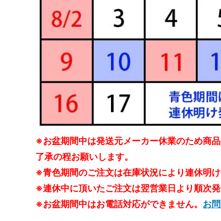
お庭の花壇に敷く、おすすめバークチッ
バーク
プ（ウッドチップ）を教えて！
シロア
バークチップ（ウッドチップ）の耐用年
ウッド
数、寿命はどれぐらい？長持ちさせる方
風）で
法もご紹介！
バークチップ（ウッドチップ）の粒の大
バーク
きさ、サイズの選び方を教えて！
草シー
愛犬がバークチップ（ウッドチップ）を
花壇の
食べる…これって大丈夫？
ッドチ
※お盆期間中は発送元メーカー休業のため商
了承の程お願いします。
バークチップ（ウッドチップ）はどれぐ
バーク
※青色期間のご注文は在庫状況により連休明
らいで交換すればいい？入れ替えの目安
お手入
について
※連休中に頂いたご注文は翌営業日より順次
※お盆期間中はお電話対応ができません。
お問
バークチップ（ウッドチップ）をホーム
バーク
センターで買わない方がいい3つの理
がすぐ