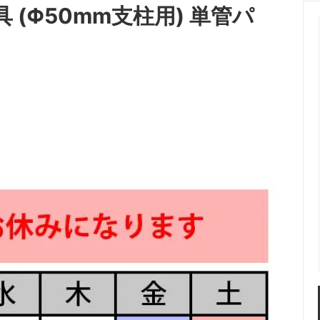
(Φ50mm支柱用) 単管パ
の被災地での悪臭対策・臭い消し
花壇の肥料がくさい！臭いを消
て
うすればいいの？いつまで続く
失敗で松が枯れそうです。回復す
除草剤で庭木が枯れそうです、
どうすればいいですか？
復）させるにはどうすればいい
オススメ肥料は「油かす」と「骨
庭木に肥料は必要ですか？
どんな木にも使えます！
肥料はいつまでに、どれぐらいの
庭の五葉松の葉色が悪く枯れそ
撒けばいいですか？
肥料をあげた方がいいですか？
イレの尿石の落とし方！オススメ
男子トイレの詰まりの原因にも
について
除去は定期的に行いましょう
ーロッキングが白くなる？白い汚
バラのマルチングにはバークチ
華現象）の落とし方！
ススメ
チップを使った綺麗なお庭の作り
ドッグランに敷くチップの選び
い方のポイント
ドチップ、バークチップどっち
の？