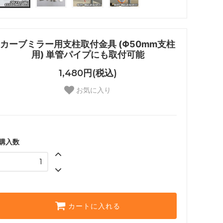
を敷くと
バークチップ（ウッドチップ）でお庭の
！
雑草対策できますか？
カーブミラー用支柱取付金具 (Φ50mm支柱
ならバー
お庭の花壇の泥はね防止対策！バークチ
用) 単管パイプにも取付可能
ススメで
ップ（ウッドチップ）がオススメ！
1,480円(税込)
お気に入り
の下地は
バークチップ（ウッドチップ）を凝固剤
で固めたり、接着しても大丈夫？
チップ）
バークチップ（ウッドチップ）のメリッ
せん！
ト、デメリットを把握して正しく使お
購入数
う！
を駐車場
防虫加工してあるバークチップ（ウッド
チップ）はありますか？
カートに入れる
い原因と
特大サイズのバークチップ（ウッドチッ
かも
プ）が欲しいなら業務用サイズがオスス