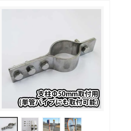
すにはど
家庭菜園に撒いた肥料がくさい！臭い対
？
策どうすればいいの？
復活（回
庭木が枯れたかどうか判断する方法！ど
ですか？
うやって確認すればいいの？
ツツジの花が咲かない…どうすればいい
の？原因は何？
うです。
玄関タイルの黒ずみ汚れの落とし方！教
えます！
！？尿石
レンガに付く白い汚れ（白い粉）の落と
し方！酸性洗剤がオススメ！
ップがオ
バラの黒点病予防、泥はね防止にはバー
クチップがオススメです
方！ウッ
ウッドチップ（バークチップ）を使った
が良い
ドッグランの作り方【自宅のお庭編】