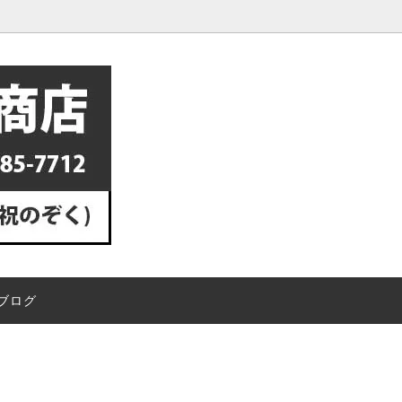
チップ
ミラーの設置方法・取り付け方
プロ向け業務用洗剤
失敗しない！正しいカーブミラ
方
ミラー専用ポール
ミラー用オプション金具
・蛇口の白い水垢を溶かして落と
換気扇の油汚れにはつけ置き洗
維
ハスクチップ（ペット用床材）
垢専用洗剤エスカルゴ
スメ！専用洗剤ピカイア2
除から処分方法まで徹底解説！除
電柱にカーブミラーを取り付け
入がオススメ！
人でも設置できますか？
ブログ
いる松の活力剤は何をあげればい
松の葉が黄化しているのですが
ニワユタカ肥料がオススメです
ば良いですか？
寒肥（肥料）のやり方！時期を徹
フジ（藤）の花が咲かない原因
！撒くだけでなく土に埋めましょ
法！剪定の失敗に気を付けよう