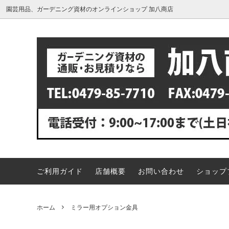
園芸用品、ガーデニング資材のオンラインショップ 加八商店
肥料・活力剤
カーブミラーの値段・価格一覧表
バーク
カーブ
大型カーブミラー
カーブ
コンクリートのエフロを溶かして落と
シンク
鳥獣対策グッズ
ヤシ繊
す！専用除去剤エフロレックス
す！水
お風呂の床に付く白い汚れ、どうやって
竹の駆
落とせばいいの？洗剤は何がオススメ？
草剤注
ご利用ガイド
店舗概要
お問い合わせ
ショップ
汲み取りトイレ、ボットン便所の臭い取
弱って
りにはバイオ消臭剤がオススメ
いの？
松の葉先が茶色く枯れてきたのですが、
庭木の
ホーム
ミラー用オプション金具
どうすれば良いですか？
底解説
う