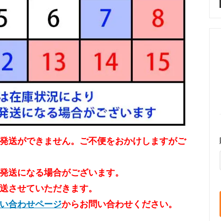
チップ（ウッドチップ）を敷くと
バークチップ（ウッドチップ）
リ、虫が湧くことはある？
カビが生える？対策法を教えて
チップ、バークチップが台風（強
花壇の雑草対策、お洒落にやる
飛ぶのを防ぐには？対策方法
クチップ（ウッドチップ）がオ
す！
チップ（ウッドチップ）の下に防
バークチップ（ウッドチップ）
トを敷いた方がいいの？
どうすればいいの？
マルチングにはバークチップ（ウ
猫よけにバークチップ（ウッド
ップ）がオススメ！
は効果がある？ほとんどありま
品発送ができません。ご不便をおかけしますがご
チップ（ウッドチップ）の掃除、
バークチップ（ウッドチップ）
け発送になる場合がございます。
れ方法
に使用できますか？
発送させていただきます。
い合わせページ
からお問い合わせください。
チップ（ウッドチップ）の必要量
アジサイ(紫陽花)の花が咲かな
わかる！計算方法
対策！肥料と剪定の失敗が原因