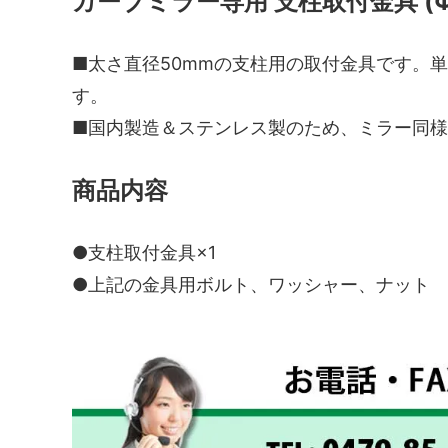
カーブミラー専用 支柱取付金具 (Φ
■太さ直径50mmの支柱用の取付金具です。単
す。
■国内製造＆ステンレス製のため、ミラー同
商品内容
●支柱取付金具×1
●上記の金具用ボルト、ワッシャー、ナット