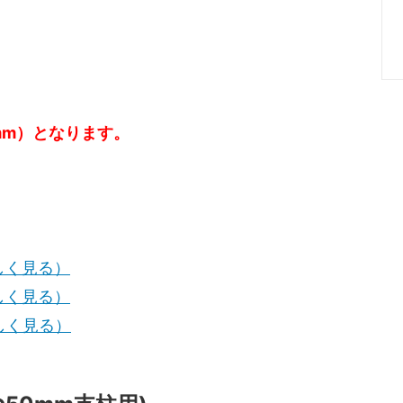
チップの外構工事（エクステリ
バークチップ（ウッドチップ）
用事例
みについて解説します！基本は
10cmがオススメ！
イズの小さいバークチップ（ウッ
バークチップ（ウッドチップ）
mm）となります。
プ）が欲しい方は業務用バークチ
らゴキブリが湧くことはありま
オススメ
チップを庭の通路（遊歩道）に敷
バークチップ（ウッドチップ）
！費用はどれくらいかかります
方、処分方法を教えて！再利用
る？
しく見る）
が咲かない原因！咲かせるにはど
ばいいの？剪定と肥料が重要で
しく見る）
しく見る）