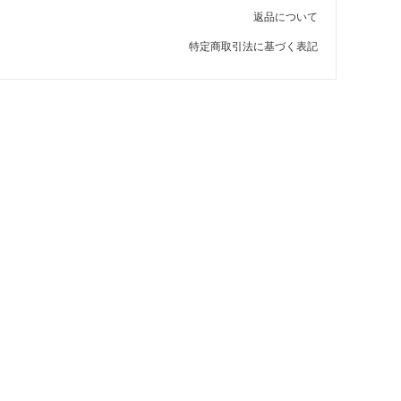
メ！
返品について
を敷く厚
砂利とバークチップ（ウッドチップ）、
特定商取引法に基づく表記
5～
どっちを選べばいいの？
を敷いた
バークチップ（ウッドチップ）はどこで
すか？
買えるの？売ってる場所を教えて！
の捨て
椿の花が咲きません、何が原因ですか？
はでき