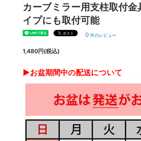
カーブミラー用支柱取付金具 
水害（床下浸水）後の臭い対策、どうす
災害時
ればいいの？
につい
イプにも取付可能
松枯れで弱っているのですが、回復（復
剪定の
0
件のレビュー
活）できますか？
るには
枯れた庭木を復活させるにはどうすれば
庭木の
1,480円(税込)
いいですか？
粉」！
ツツジの肥料は何がいいの？オススメ肥
庭木の
▶お盆期間中の配送について
料の種類と時期を解説！
時期に
タイルの錆び汚れの落とし方！酸性洗剤
男子ト
で溶かして落とすのがオススメです
除去剤
玄関タイルに付く白い汚れ（白い粉）の
インタ
落とし方！酸性洗剤がオススメ！
れ（白
ウッドチップとバークチップどっちを選
バーク
べばいいの？違いについて比較解説！
方！使