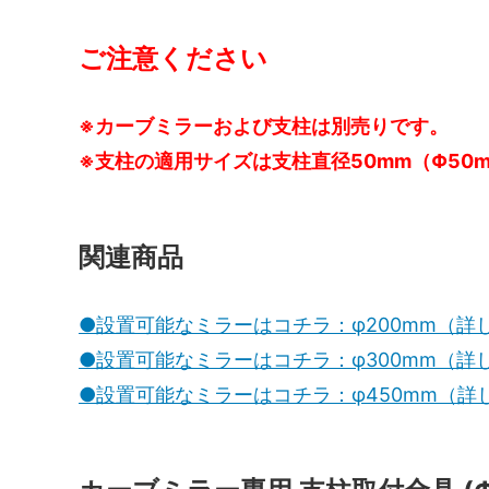
由！
ご注意ください
バークチップ（ウッドチップ）の費用は
バーク
どれぐらいかかる？単価から施工費を計
ア）使
算する！
※カーブミラーおよび支柱は別売りです。
お庭のDIYでバークチップ（ウッドチッ
極小サ
※支柱の適用サイズは支柱直径50mm（Φ50
プ）を敷く方法！1人でも簡単に施工で
ドチッ
きます！
ップが
バークチップを玄関に敷きたい！どれぐ
バーク
関連商品
らい施工費用がかかりますか？
きたい
か？
●設置可能なミラーはコチラ：φ200mm（詳
ハナミズキが咲かない理由はコレ！肥料
梅の花
と剪定が原因です！
うすれ
●設置可能なミラーはコチラ：φ300mm（詳
す！
●設置可能なミラーはコチラ：φ450mm（詳