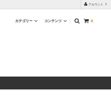
アカウント
カテゴリー
コンテンツ
0
ーの選び
家庭用カーブミラー
まるでプロ並み！？タイル黒ずみ汚れの
落とし方【玄関】
炭焼き器・焼却炉
いがオス
側溝がドブ臭い（ヘドロ臭い）悪臭対策
その他
どうすればいいの？
たい！個
イシクラゲが庭に大量発生！駆除するに
はどうすればいいの？
どうすれ
松枯れの原因と対策方法！マツノザイセ
ンチュウ（松くい虫）が原因です
と対処
庭の土がドブ臭いです、どうすれば良い
！
ですか？【悪臭対策】