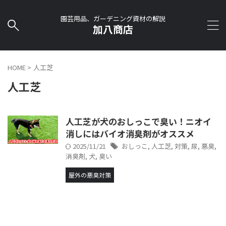
園芸用品、ガーデニング資材の解説
加八商店
HOME
>
人工芝
人工芝
人工芝が犬のおしっこで臭い！ニオイ
消しにはバイオ消臭剤がオススメ
2025/11/21
おしっこ
,
人工芝
,
対策
,
尿
,
悪臭
,
消臭剤
,
犬
,
臭い
屋外の悪臭対策