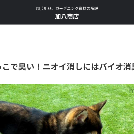
園芸用品、ガーデニング資材の解説
加八商店
っこで臭い！ニオイ消しにはバイオ消