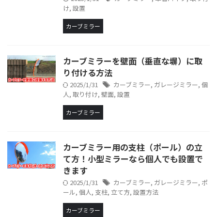
け
,
設置
カーブミラー
カーブミラーを壁面（垂直な塀）に取
り付ける方法
2025/1/31
カーブミラー
,
ガレージミラー
,
個
人
,
取り付け
,
壁面
,
設置
カーブミラー
カーブミラー用の支柱（ポール）の立
て方！小型ミラーなら個人でも設置で
きます
2025/1/31
カーブミラー
,
ガレージミラー
,
ポ
ール
,
個人
,
支柱
,
立て方
,
設置方法
カーブミラー