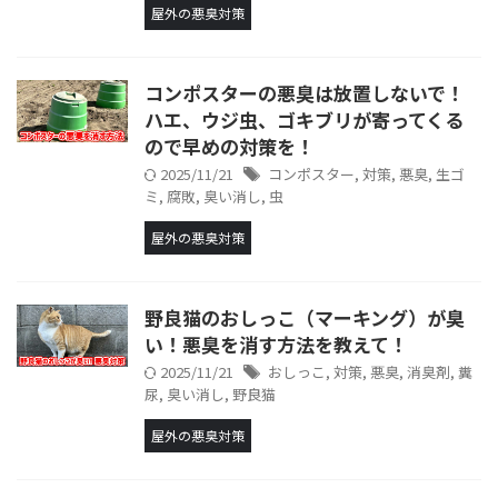
屋外の悪臭対策
コンポスターの悪臭は放置しないで！
ハエ、ウジ虫、ゴキブリが寄ってくる
ので早めの対策を！
2025/11/21
コンポスター
,
対策
,
悪臭
,
生ゴ
ミ
,
腐敗
,
臭い消し
,
虫
屋外の悪臭対策
野良猫のおしっこ（マーキング）が臭
い！悪臭を消す方法を教えて！
2025/11/21
おしっこ
,
対策
,
悪臭
,
消臭剤
,
糞
尿
,
臭い消し
,
野良猫
屋外の悪臭対策