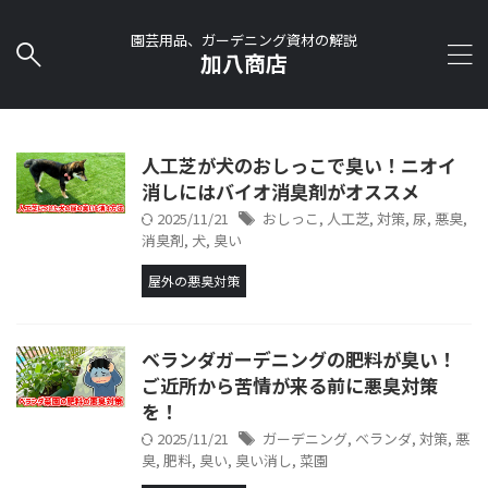
園芸用品、ガーデニング資材の解説
加八商店
人工芝が犬のおしっこで臭い！ニオイ
消しにはバイオ消臭剤がオススメ
2025/11/21
おしっこ
,
人工芝
,
対策
,
尿
,
悪臭
,
消臭剤
,
犬
,
臭い
屋外の悪臭対策
ベランダガーデニングの肥料が臭い！
ご近所から苦情が来る前に悪臭対策
を！
2025/11/21
ガーデニング
,
ベランダ
,
対策
,
悪
臭
,
肥料
,
臭い
,
臭い消し
,
菜園