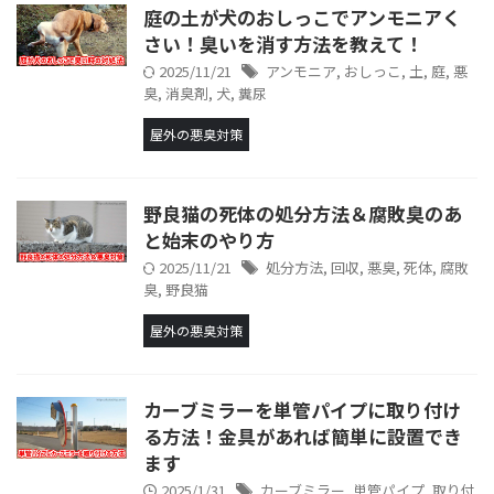
庭の土が犬のおしっこでアンモニアく
さい！臭いを消す方法を教えて！
2025/11/21
アンモニア
,
おしっこ
,
土
,
庭
,
悪
臭
,
消臭剤
,
犬
,
糞尿
屋外の悪臭対策
野良猫の死体の処分方法＆腐敗臭のあ
と始末のやり方
2025/11/21
処分方法
,
回収
,
悪臭
,
死体
,
腐敗
臭
,
野良猫
屋外の悪臭対策
カーブミラーを単管パイプに取り付け
る方法！金具があれば簡単に設置でき
ます
2025/1/31
カーブミラー
,
単管パイプ
,
取り付