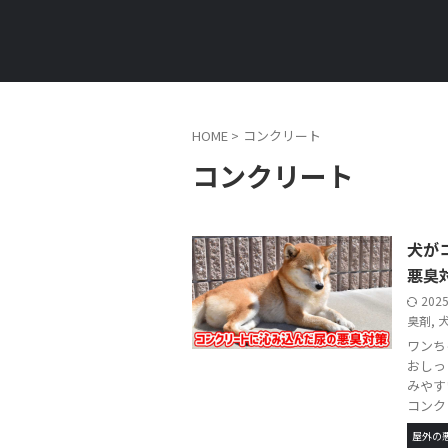
HOME
>
コンクリート
コンクリート
犬が
悪臭
202
臭剤
,
ワンち
おしっ
みやす
コンクリ 
屋外の