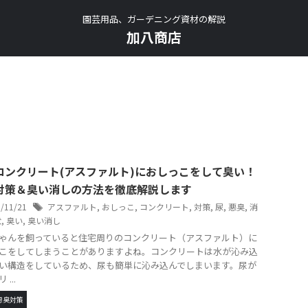
園芸用品、ガーデニング資材の解説
加八商店
コンクリート(アスファルト)におしっこをして臭い！
対策＆臭い消しの方法を徹底解説します
5/11/21
アスファルト
,
おしっこ
,
コンクリート
,
対策
,
尿
,
悪臭
,
消
犬
,
臭い
,
臭い消し
ゃんを飼っていると住宅周りのコンクリート（アスファルト）に
こをしてしまうことがありますよね。コンクリートは水が沁み込
い構造をしているため、尿も簡単に沁み込んでしまいます。尿が
...
悪臭対策