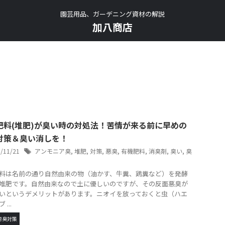
園芸用品、ガーデニング資材の解説
加八商店
肥料(堆肥)が臭い時の対処法！苦情が来る前に早めの
対策＆臭い消しを！
5/11/21
アンモニア臭
,
堆肥
,
対策
,
悪臭
,
有機肥料
,
消臭剤
,
臭い
,
臭
料は名前の通り自然由来の物（油かす、牛糞、鶏糞など）を発酵
堆肥です。自然由来なので土に優しいのですが、その反面悪臭が
いというデメリットがあります。ニオイを放っておくと虫（ハエ
...
悪臭対策