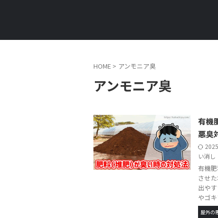
HOME
>
アンモニア臭
アンモニア臭
有機
悪臭
202
い消し
有機肥
させた
出やす
やゴキブ 
屋外の